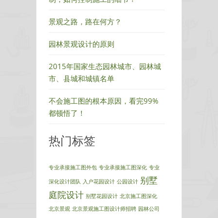
的
完
景观之路，路在何方？
整
过
园林景观设计的原则
程
2015年国家生态园林城市、园林城
市、县城和城镇名单
不会施工图的根本原因，看完99%
都顿悟了！
热门标签
专业承接施工图外包
专业承接施工图深化
专业
别墅
深化设计团队
入户花园设计
公园设计
庭院设计
别墅花园设计
北京施工图深化
北京景观
北京景观施工图设计师招聘
园林公司