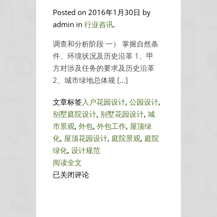
Posted on 2016年1月30日 by
admin in
行业咨讯
.
调查和分析阶段 一） 掌握自然条
件、环境状况及历史沿革 1、甲
方对涉及任务的要求及历史沿革
2、城市绿地总体规 […]
文章标签
入户花园设计
,
公园设计
,
别墅庭院设计
,
别墅花园设计
,
城
市景观
,
外包
,
外包工作
,
屋顶绿
化
,
屋顶花园设计
,
庭院景观
,
庭院
绿化
,
设计规范
阅读全文
园
已关闭评论
林
景
观