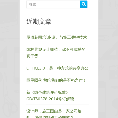
设
计
的
近期文章
全
过
程
屋顶花园培训-设计与施工关键技术
是
什
园林景观设计规范，你不可或缺的
么？
真干货
一
OFFICE3.0，另一种方式的共享办公
套
景
巨星陨落 留给我们的是不朽之作！
观
施
新《绿色建筑评价标准》
工
GB/T50378-2014修订解读
图
设
设计师，施工图由另一家公司绘
计
制，如何控制施工的细节？