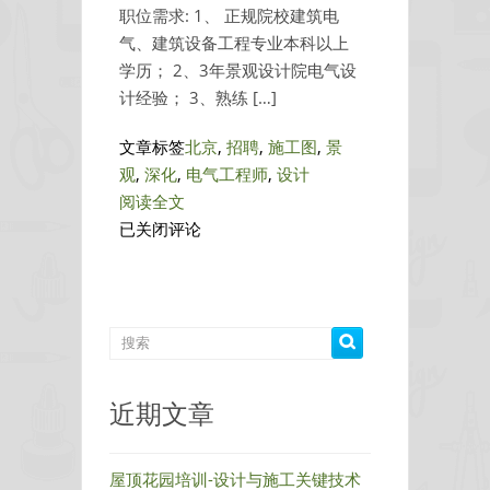
职位需求: 1、 正规院校建筑电
气、建筑设备工程专业本科以上
学历； 2、3年景观设计院电气设
计经验； 3、熟练 […]
文章标签
北京
,
招聘
,
施工图
,
景
观
,
深化
,
电气工程师
,
设计
阅读全文
北
已关闭评论
京
景
观
电
气
工
近期文章
程
师
招
屋顶花园培训-设计与施工关键技术