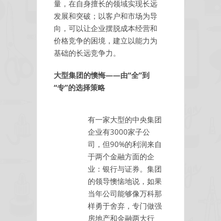
量，在自身擅长的领域实现长远
司
发展和突破；以客户和市场为导
生
向，可以让企业摆脱成本经营和
存
法
价格竞争的困境，建立以能力为
则：
基础的长远竞争力。
把
公
大型集团的懊悔——由“全”到
司
“专”的选择策略
做
小，
把
有一家大型的中央集团
客
企业有3000家子公
户
司，但90%的利润来自
搞
于两个金融方面的企
大
业：银行与证券。集团
的领导懊恼地说，如果
当年公司能够像万科那
样勇于舍弃，专门做强
房地产和金融两大行