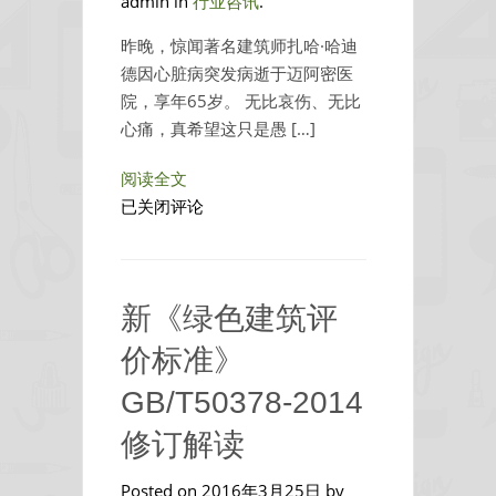
admin in
行业咨讯
.
公
昨晚，惊闻著名建筑师扎哈·哈迪
德因心脏病突发病逝于迈阿密医
院，享年65岁。 无比哀伤、无比
心痛，真希望这只是愚 […]
阅读全文
巨
已关闭评论
星
陨
落
新《绿色建筑评
留
给
价标准》
我
GB/T50378-2014
们
的
修订解读
是
不
Posted on 2016年3月25日 by