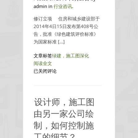
朽
admin in
行业咨讯
.
之
修订立项 住房和城乡建设部于
作！
2014年4日15日发布第408号公
告，批准《绿色建筑评价标准》
为国家标准 […]
文章标签
绿建，施工图深化
阅读全文
新
已关闭评论
《绿
色
建
设计师，施工图
筑
评
由另一家公司绘
价
制，如何控制施
标
准》
工的细节？