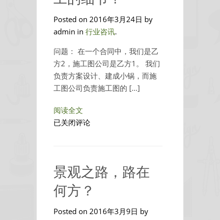
GB/T50378-
2014
Posted on 2016年3月24日 by
修
admin in
行业咨讯
.
订
问题： 在一个合同中，我们是乙
解
方2，施工图公司是乙方1。 我们
读
负责方案设计、建成小锅，而施
工图公司负责施工图的 […]
阅读全文
设
已关闭评论
计
师，
施
景观之路，路在
工
图
何方？
由
另
Posted on 2016年3月9日 by