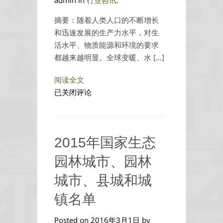
admin in
行业咨讯
.
摘要：随着人类人口的不断增长
和迅速发展的生产力水平，对生
活水平、物质能源和环境的要求
都越来越明显。全球变暖、水 […]
阅读全文
园
已关闭评论
林
景
观
2015年国家生态
设
计
园林城市、园林
的
城市、县城和城
原
则
镇名单
Posted on 2016年3月1日 by