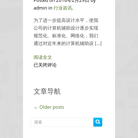
Posted on 2016年2月29日 by
市、
admin in
行业咨讯
.
园
林
为了进一步提高设计水平，使我
城
公司的计算机辅助设计逐步实现
市、
规范化、标准化、网络化，我们
县
通过对近年来的计算机辅助设 […]
城
和
阅读全文
城
不
已关闭评论
镇
会
名
施
单
工
文章导航
图
的
←
Older posts
根
本
原
因，