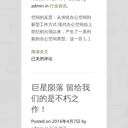
不
admin in
行业咨讯
.
可
或
空间的反思：从传统办公空间到
缺
新型工作方式 现代办公空间自上
的
世纪初出现以来，产生了一系列
真
新的办公空间类型。这一百 […]
干
货
阅读全文
OFFICE3.0，
已关闭评论
另
一
种
巨星陨落 留给我
方
式
们的是不朽之
的
作！
共
享
Posted on 2016年4月7日 by
办