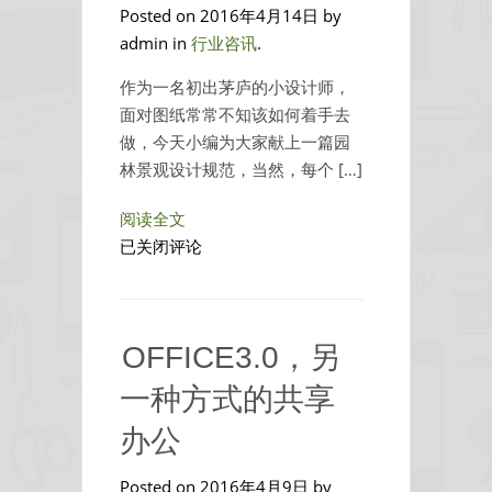
Posted on 2016年4月14日 by
施
admin in
行业咨讯
.
工
关
作为一名初出茅庐的小设计师，
键
面对图纸常常不知该如何着手去
技
做，今天小编为大家献上一篇园
术
林景观设计规范，当然，每个 […]
阅读全文
园
已关闭评论
林
景
观
OFFICE3.0，另
设
计
一种方式的共享
规
办公
范，
你
Posted on 2016年4月9日 by