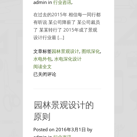
一
admin in
行业咨讯
.
家
在过去的2015年 相信每一同行都
公
有听说 某公司降薪了 某公司裁员
司
了 某某转行了 2015年成了景观
绘
设计行业最 […]
制，
如
文章标签
园林景观设计
,
图纸深化
,
何
水电外包
,
水电深化设计
控
阅读全文
制
景
已关闭评论
施
观
工
之
的
路，
细
园林景观设计的
路
节？
在
原则
何
方？
Posted on 2016年3月1日 by