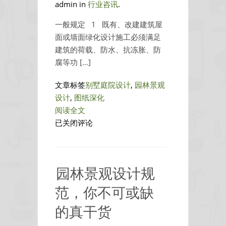
admin in
行业咨讯
.
一般规定 1 既有、改建建筑屋
面或墙面绿化设计施工必须满足
建筑的荷载、防水、抗冻胀、防
腐等功 […]
文章标签
别墅庭院设计
,
园林景观
设计
,
图纸深化
阅读全文
屋
已关闭评论
顶
花
园
园林景观设计规
培
训-
范，你不可或缺
设
的真干货
计
与