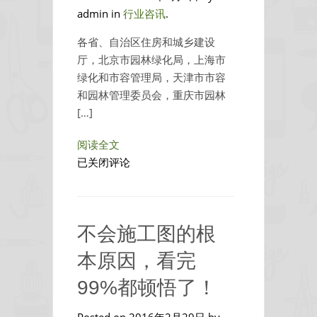
admin in
行业咨讯
.
各省、自治区住房和城乡建设
厅，北京市园林绿化局，上海市
绿化和市容管理局，天津市市容
和园林管理委员会，重庆市园林
[…]
阅读全文
2015
已关闭评论
年
国
家
不会施工图的根
生
态
本原因，看完
园
99%都顿悟了！
林
城